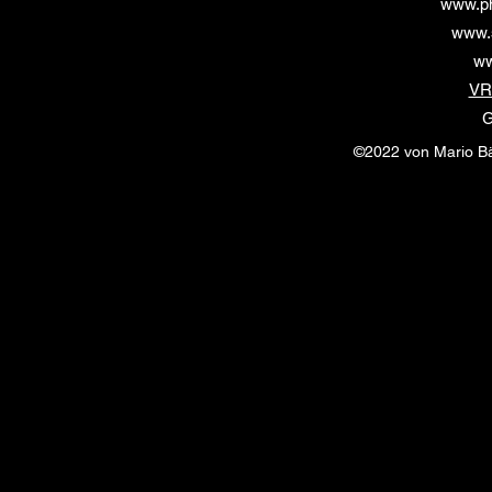
www.ph
www.s
ww
VR
G
©2022 von Mario Bä